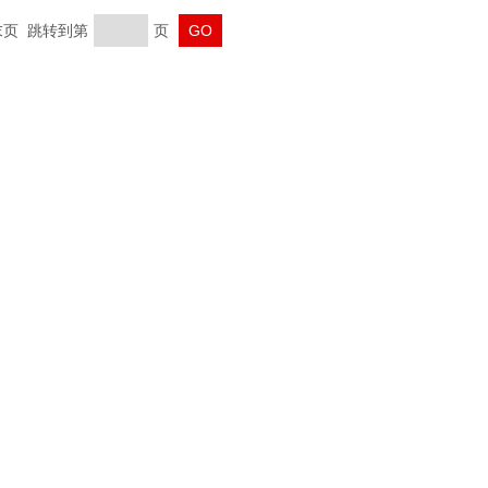
 末页 跳转到第
页