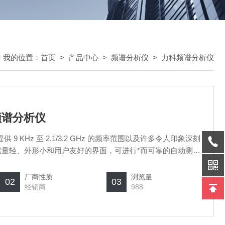
我的位置：
首页
>
产品中心
>
频谱分析仪
>
力科频谱分析仪
列频谱分析仪
 9 KHz 至 2.1/3.2 GHz 的频率范围以及许多令人印象深刻
重量轻、外形小和用户友好的界面，可进行*而可靠的自动测
于阅读的触摸屏显示器上。 T3SA3000 系列的典型用途 是研
测试。
厂商性质
浏览量
02
03
经销商
988