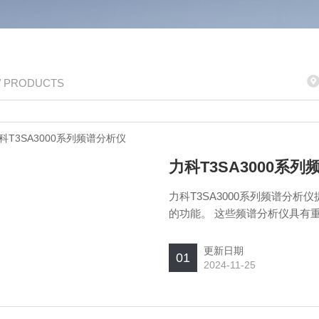
/ PRODUCTS
力科T3SA3000系
力科T3SA3000系列频谱分析仪提供
的功能。 这些频谱分析仪具有
量，这些测量显示在大而明亮、易
发、教育、生产、维护和预合规
更新日期
01
2024-11-25