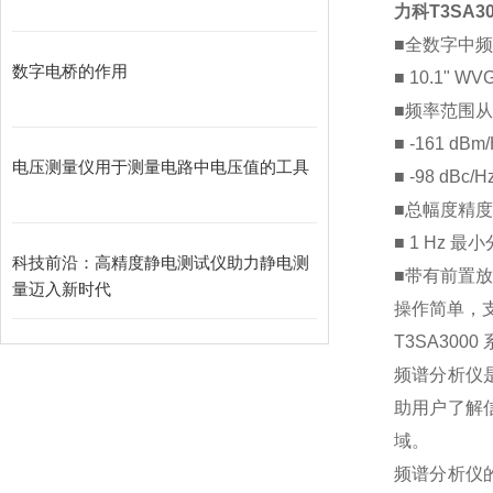
力科
T3SA3
■
全数字中频
数字电桥的作用
■ 10.1
"
WVGA
■
频率范围从
■ -161 dBm
电压测量仪用于测量电路中电压值的工具
■ -98
dBc
/H
■
总幅度精度
■ 1 Hz
最小
科技前沿：高精度静电测试仪助力静电测
■
带有前置放
量迈入新时代
操作简单，
T3SA3000
频谱分析仪
助用户了解
域。
频谱分析仪