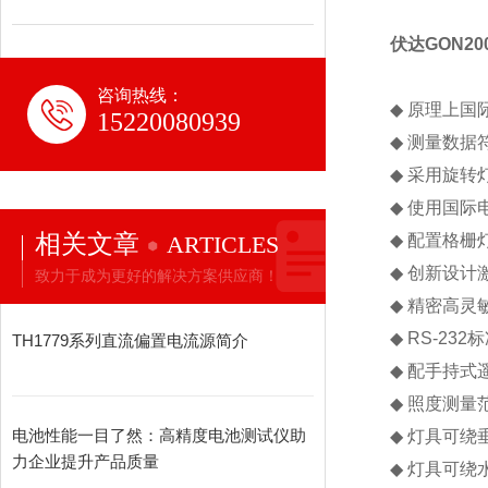
伏达
GON20
咨询热线：
◆
原理上国
15220080939
◆
测量数据
◆
采用旋转
◆
使用国际
相关文章
ARTICLES
◆
配置格栅
◆
创新设计
致力于成为更好的解决方案供应商！
◆
精密高灵
◆
RS-232
标
TH1779系列直流偏置电流源简介
◆
配手持式
◆
照度测量
电池性能一目了然：高精度电池测试仪助
◆
灯具可绕
力企业提升产品质量
◆
灯具可绕