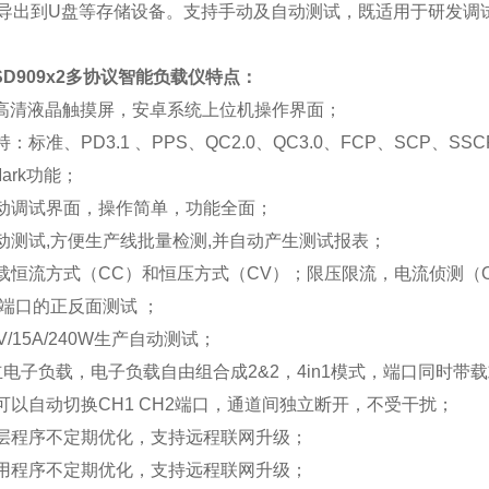
导出到
U
盘等存储设备。支持手动及自动测试，既适用于研发调
D909x2
多协议智能负载
仪
特点：
高清液晶触摸屏，安卓系统上位机操作界面；
持：标准、
PD3.1
、
PPS
、
QC2.0
、
QC3.0
、
FCP
、
SCP
、
SSC
ark
功能；
动调试界面，操作简单，功能全面；
动测试
,
方便生产线批量检测
,
并自动产生测试报表；
载恒流方式（
CC
）和恒压方式（
CV
）；限压限流，电流侦测（
端口的正反面测试
；
V/15A/240W
生产自动测试；
立电子负载，电子负载自由组合成
2&2
，
4in1
模式，端口同时带载
可以自动切换
CH1 CH2
端口，通道
间独立
断开，不受干扰；
层程序不定期优化，支持远程联网升级；
用程序不定期优化，支持远程联网升级；