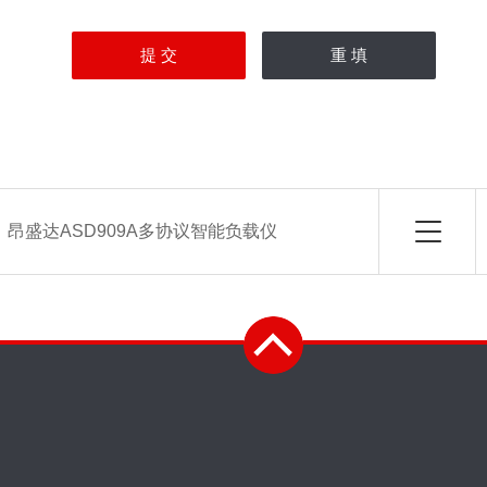
：
昂盛达ASD909A多协议智能负载仪