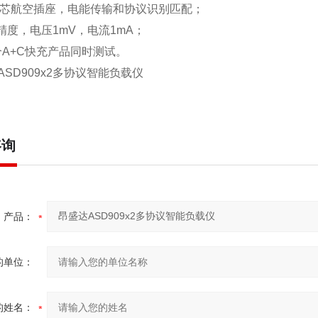
芯航空插座，电能传输和协议识别匹配；
精度，电压
1mV
，电流
1mA
；
个
A+C
快
充产品
同时测试。
咨询
产品：
的单位：
的姓名：