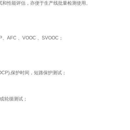
试和性能评估，亦便于生产线批量检测使用。
P
、
AFC
、
VOOC
、
SVOOC
；
OCP),
保护时间，短路保护测试；
或轮循
测试；