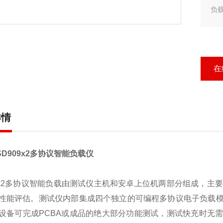
负
单
骗
在
详情
D909x2
多协议智能负载
仪
x2
多协议智能负载由测试仪主机和安卓上位机两部分组成，主要
性能评估。测试
仪内部
集成四个独立的可编程多协议电子负载
设备可完成
PCBA
或成品的绝大部分功能测试，
测试快充时无