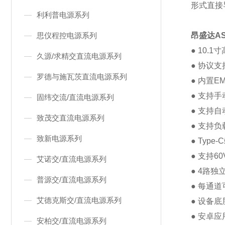
形式直接
利利普电源系列
思仪程控电源系列
昂盛达
AS
● 10.1
寸
久源/求精交直流电源系列
●
协议支
罗德与施瓦茨直流电源系列
●
内置
EM
●
支持手
固纬交流/直流电源系列
●
支持自
致茂交直流电源系列
●
支持负
致新电源系列
● Type-C
●
支持
60
艾诺交/直流电源系列
● 4
路独
普源交/直流电源系列
●
每通道
艾德克斯交/直流电源系列
●
设备底
●
安卓应
安柏交/直流电源系列