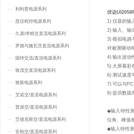
利利普电源系列
伏达
UI2058
思仪程控电源系列
1)
仪器的输
2)
输入、输
久源/求精交直流电源系列
3)
模拟电路
罗德与施瓦茨直流电源系列
对被测驱动
4)
输出波动
固纬交流/直流电源系列
5)
大屏幕彩
致茂交直流电源系列
6)
测试速度
致新电源系列
7)
可以与
PC
8)
提供数据
艾诺交/直流电源系列
普源交/直流电源系列
◆
输入特性
艾德克斯交/直流电源系列
位角、峰值
◆
输入特性
安柏交/直流电源系列