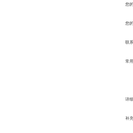
您
您
联
常
详
补