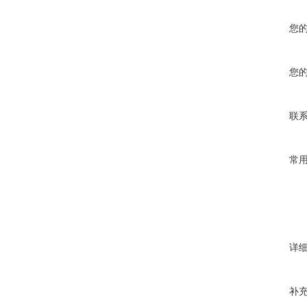
您
您
联
常
详
补