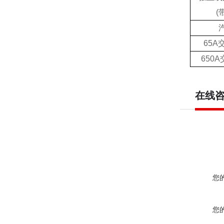
(
65A
650A
在线
您
您