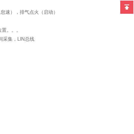
（
怠
速），排气点火（启动）
位置。。。
间采集，
LIN
总线