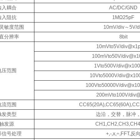
输入耦合
AC/DC/GND
输入阻抗
1MΩ25pF
灵敏度范围
10mV/div
～
5V/d
直分辨率
8bit
10mVto5V/div@x1p
100mVto50V/div@x1
1Vto500V/div@x100
电压范围
10Vto5000V/div@x10
100Vto50000V/div@x10
200mVto100V/div@
电流范围
CC65(20A),CC65(60A),CC
触发类型
边沿，交替，脉冲
触发源
CH1,CH2,CH3,CH4
形信号处理
+,-,x,÷,FFT,
反