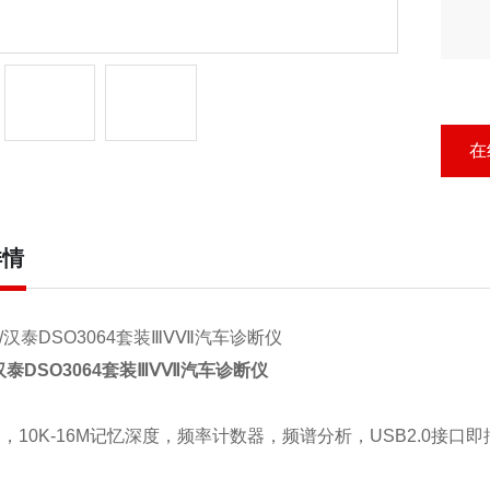
在
详情
汉泰
DSO3064
套装
ⅢⅤⅦ
汽车诊断仪
道，
10K-16M
记忆深度，频率计数器，频谱分析，
USB2.0
接口即