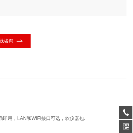
线咨询
插即用，
LAN
和
WIFI
接口可选，软仪器包
.