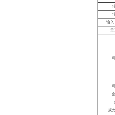
输入
垂
波