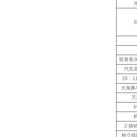
双香蕉
汽车
20
：
1
大海豚
/
万
2-
插
独立线