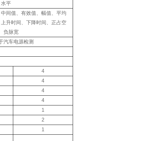
，水平
、中间值、有效值、幅值、平均
、上升时间、下降时间、正占空
、负脉宽
于汽车电源检测
4
4
4
4
1
2
1