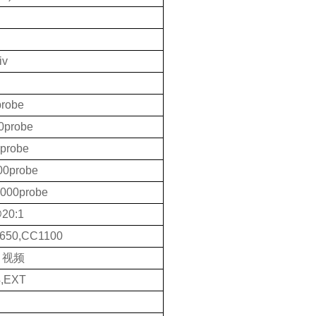
iv
robe
0probe
probe
00probe
000probe
20:1
650,CC1100
，视频
,EXT
向