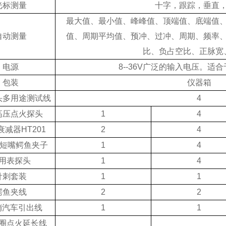
光标测量
十字，跟踪，垂直
最大值、最小值、峰峰值、顶端值、底端值
自动测量
值、周期平均值、预冲、过冲、周期、频率
比、负占空比、正脉宽
电源
8--36V
广泛的输入电压。适合
包装
仪器箱
头多用途
测试线
4
高压点火探头
1
4
衰减器
HT201
2
4
短嘴鳄鱼夹子
1
4
用表探头
1
4
针刺套装
1
1
鳄鱼夹线
2
2
销汽车引出线
1
1
圈点火延长线