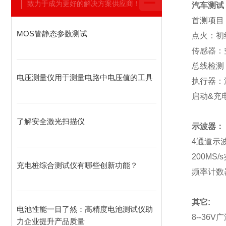
致力于成为更好的解决方案供应商！
汽车测试
首测项目
MOS管静态参数测试
点火：初
传感器：
总线检测
电压测量仪用于测量电路中电压值的工具
执行器：
启动
&
充
了解安全激光扫描仪
示波器：
4
通道示
200MS/s
充电桩综合测试仪有哪些创新功能？
频率计数
其它
:
电池性能一目了然：高精度电池测试仪助
8--36V
广
力企业提升产品质量