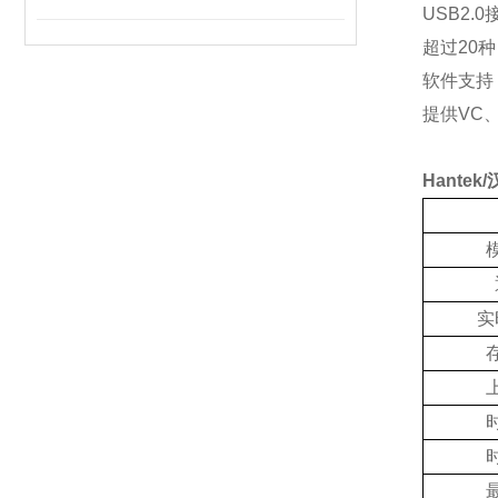
USB2.0
超过
20
种
软件支持
提供
VC
Hantek
/
实