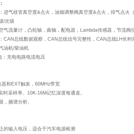
：
：进气歧管真空度
&
点火，油烟调整阀真空度
&
点火，排气点火
级
/
次级
空气流量计，凸轮轴，曲轴，配电器，
Lambda
传感器，节流阀
：
CAN
总线数据观察，
CAN
总线信号完整性，
CAN
总线
LH
长时
汽油机
/
柴油机
电：充电电路电流电压
波器和
EXT
触发，
60MHz
带宽
实时采样率、
10K-16M
记忆深度每通道。
器，频谱分析。
泛的输入电压，适合于汽车电源检测