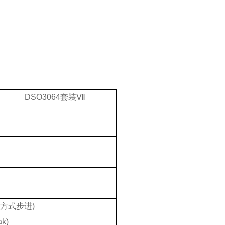
DSO3064
套装
Ⅶ
方式步进
)
ak
)