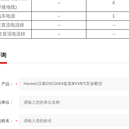
--
4
带接地线
)
汽车电源
--
1
交直流电流钳
--
--
交直流电流钳
--
--
咨询
产品：
的单位：
的姓名：