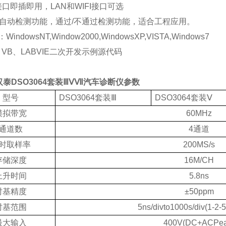
接口即插即用，
LAN
和
WIFI
接口可选
自动检测功能，通过
/
不通过检测功能，适合工程应用。
：
WindowsNT
,Window2000,WindowsXP,VISTA,Windows7
、
VB
、
LABVIE
二次开发示例源代码
汉泰
DSO3064
套装
ⅢⅤⅦ
汽车诊断仪
参数
型号
DSO3064
套装
Ⅲ
DSO3064
套装
Ⅴ
模拟带宽
60MHz
通道数
4
通道
时取样率
200MS/s
存储深度
16M/CH
上升时间
5.8ns
时基精度
±50ppm
时基范围
5ns/divto1000s/div(1-2-5
最大输入
400V(
DC+ACPe