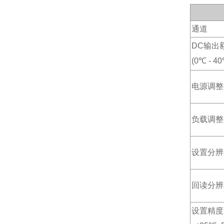
通道
DC
输出
(0
℃
- 40
电源调整
负载调整
设置分辨
回读分辨
设置精度