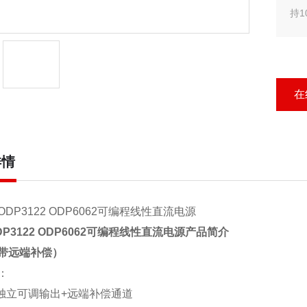
持
况
在
详情
P3122 ODP6062
可编程线性直流电源产品简介
带远端补偿
）
：
独立可调输出
+
远端补偿通道