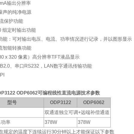
1mA
输出分辨率
噪声的纯净电源
流保护功能
0
组定时输出功能
功能：可对输出电压、电流、功率情况进行记录，并以图形显示
流智能转换功能
80 x 320
像素）高分辨率
TFT
液晶显示
B2.0
、串口
RS232
，
LAN
数字通讯传输功能
PI
P3122 ODP6062
可编程线性直流电源
技术参数
型号
ODP3122
ODP6062
双通道独立可调
+
远端补偿通道
出功率
378W
378W
在规定的温度下连续运行
30
分钟以上才能保证以下参数