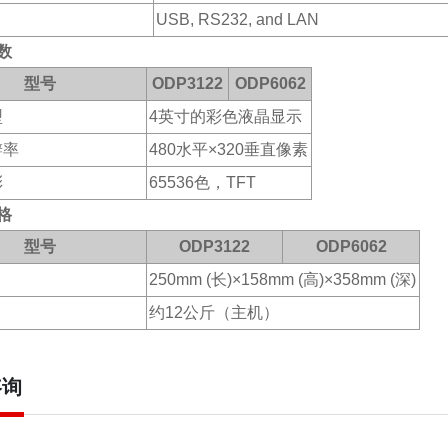
USB, RS232, and LAN
数
型号
ODP3122
ODP6062
型
4
英寸的彩色液晶显示
辨率
480
水平
×320
垂直像素
彩
65536
色，
TFT
格
型号
ODP3122
ODP6062
250mm (
长
)×158mm (
高
)×358mm (
深
)
约
12
公斤（主机）
咨询