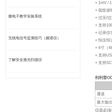
+ 1mV / 
+
低纹波
微电子教学实验系统
+
过压
/
过
+
支持
10
+
记录仪
无线电信号监测技巧（频谱仪）
+
恒压恒
+ 4
寸（
4
+
支持
US
了解安全激光扫描仪
+
支持
SC
利
利
普
OD
通道
最大输
仪器必须