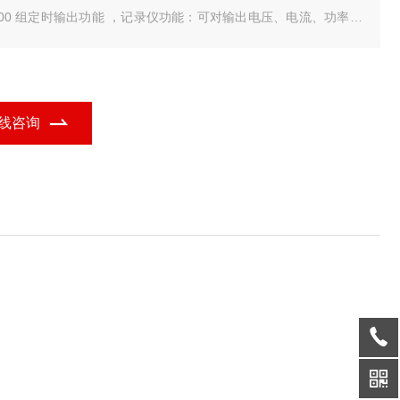
100 组定时输出功能 ，记录仪功能：可对输出电压、电流、功率情
进行记录，并以图形显示 。
线咨询