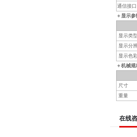
通信接口
＋显示参
显示类
显示分
显示色
＋机械规
尺寸
重量
在线