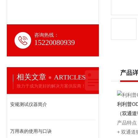
咨询热线：
15220080939
产品
相关文章
ARTICLES
致力于成为更好的解决方案供应商！
安规测试仪器简介
利
利
普
OD
（
双通道
产品特点
万用表的使用与口诀
+
双通道