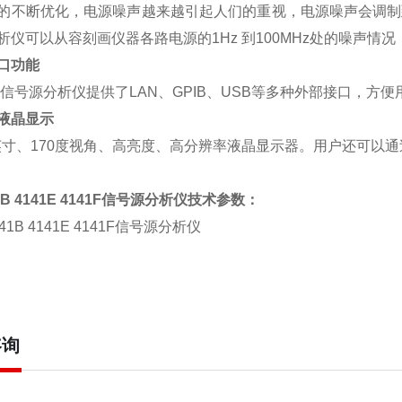
的不断优化，电源噪声越来越引起人们的重视，电源噪声会调制
析
仪可以从容刻画仪器各路电源的
1Hz
到
100MHz
处的噪声情况
口功能
信号
源分析仪提供
了
LAN
、
GPIB
、
USB
等多种外部接口，方便
液晶显示
英寸、
170
度视角、高亮度、高分辨率液晶显示器。用户还可以通
B 4141E 4141F
信号
源分析仪
技术
参数：
咨询