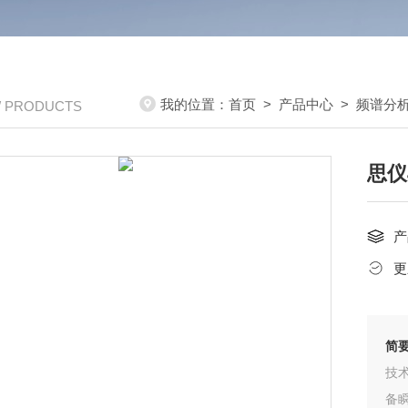
我的位置：
首页
>
产品中心
>
频谱分
/ PRODUCTS
思仪4
产
更
简
技
备