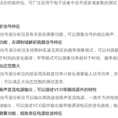
综合性能评估。可广泛应用于电子设备中信号源多项参数的测试
析信号特征
信号
源分析
仪具有丰富的测量功能，可以测量信号的相位噪声、
功能，在调制域解析跳频信号特征
列信号
源分析仪支持
两种高速无死区的频率测量模式，可以对跳
于时间的变化规律；窄带模式可以测量功率相对于时间、频率相
动态范围大
信号
源分析仪内部
采用高精度功率计探头测量输入信号功率，并
；可以满足大动态范围的测试需求。
噪声直流电源输出，可以描述
VCO
等频综
器件的特性
列信号
源分析
仪可以输出两路超低噪声直流电源，一路作为供电
描输出，可以描述
VCO
器件输出频率随调谐电压的变化曲线；输
测量功能，细致表征电源纹波特征