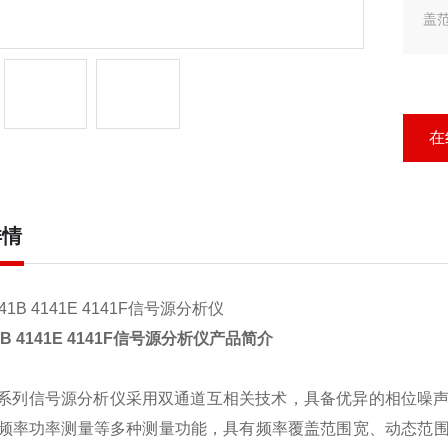
盖
即
项
在
详情
1B
4141
E
4141
F
信号
源分析
仪
产品简介
系列信号
源分析
仪采用双通道互相关技术，具备优异的相位噪
频率功率测量等多种测量功能，具有频率覆盖范围宽、动态范