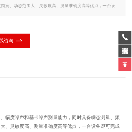
范围宽、动态范围大、灵敏度高、测量准确度高等优点，一台设备
可完成信号源的综合性能评估。可广泛应用于电子设备中信号源多
参数的测试，是科研、生产、计量过程中重要的仪器设备。
线咨询
声、幅度噪声和基带噪声测量能力，同时具备瞬态测量、频
围大、灵敏度高、测量准确度高等优点，一台设备即可完成