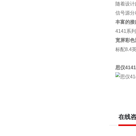
随着设计
信号
源分
丰富的接
4141
系列
宽屏彩色
标配
8.4
思仪
4141
在线