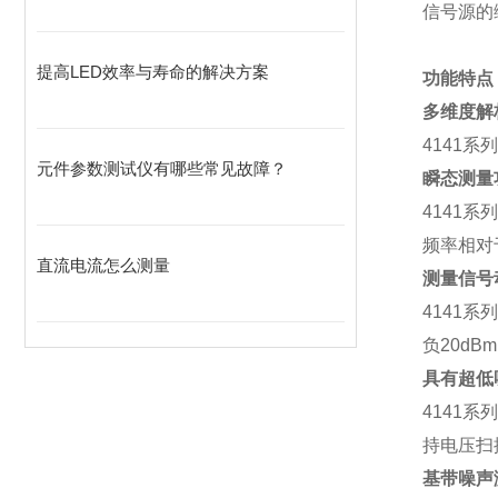
信号源的
提高LED效率与寿命的解决方案
功能特点
多维度解
4141
系列
元件参数测试仪有哪些常见故障？
瞬态测量
4141
系
频率相对
直流电流怎么测量
测量信号
4141
系列
负
20dBm
具有超低
4141
系
持电压扫
基带噪声