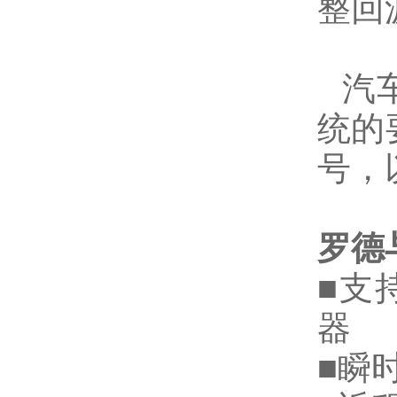
整回
汽
统的
号，
罗德
■
支
器
■
瞬