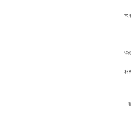
常
详
补