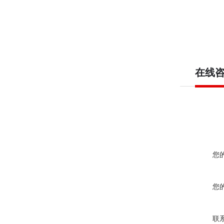
在线
您
您
联