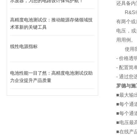
示波器，为您的电路设计保驾护航！
还具备内
R&S
高精度电池测试仪：推动能源存储领域技
有两个或
术革新的关键工具
电压，或
用用例。
线性电源指标
使用
-
价格透
-
配置简
电池性能一目了然：高精度电池测试仪助
-
通过您
力企业提升产品质量
罗德与施
■
最大输
■
每个通
■
每个通
■
电压最
■
在线产