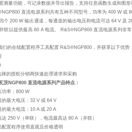
置测量功能，可记录数据并导出报告，支持任意函数生成和图形
®NGP800
直流电源系列共有五种不同型号，功率为
400 W
或
8
四个
200 W
输出通道，每通道的输出电压和电流可达
64 V
及
2
并联以提供最高
80 A
电流。
R&S®NGP800
直流电源系列非常
我们的在线配置程序工具配置
R&S®NGP800
，并获
享以下
优势
明
单
选择的授权分销商快速处理请求和采购
瓦
茨
NGP800
直流电源系列产品
特点：
出功率：
800 W
道的最大电压：
32 V
或
64 V
道的最大电流：
10 A
或
20 A
高达
250 V
（串联），电流最高达
80 A
（并联）
品配置程序使用直观且价格透明