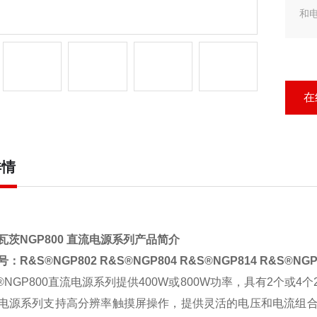
和
在
详情
瓦
茨
NGP800
直流
电源系列
产品简介
号：
R&S®NGP802
R&S®NGP804
R&S®NGP814
R&S®NGP
®NGP800
直流电源系列提供
400W
或
800W
功率，具有
2
个或
4
个
电源系列支持高分辨率触摸屏操作，提供灵活的电压和电流组