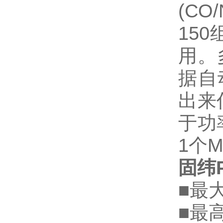
(C
15
用。
据自动
出来
于功
1个M
固纬P
■最
■最