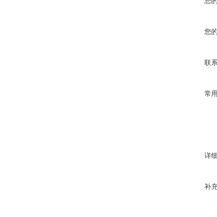
您
您
联
常
详
补