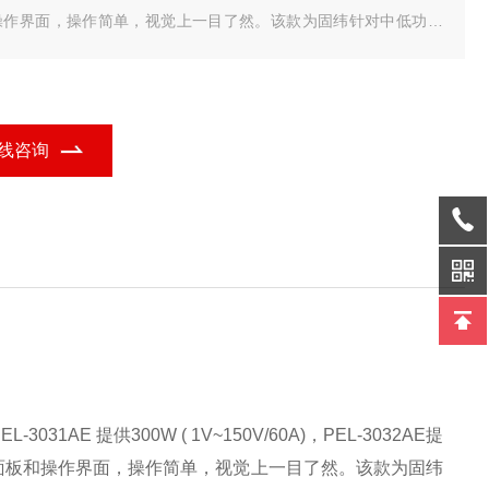
操作界面，操作简单，视觉上一目了然。该款为固纬针对中低功率
子元器件、电池、移动电源和电源类产品应用需求所提供的高速且
准测量的测试机种。
线咨询
EL-3031AE
提供
300W ( 1V~150V/60A)
，
PEL-3032AE
提
面板和操作界面，操作简单，视觉上一目了然。该款为固
纬