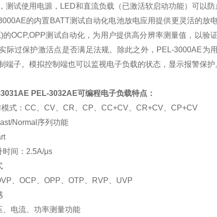
，测试使用电源，
LED
和直流负载（已激活
软启动
功能）可以防
3000AE
的内置
BATT
测试自动化电池放电应用提供更灵活的放
源
)
的
OCP,OPP
测试自动化，为用户提供高分辨率测量值，以验
实际过保护激活点是否满足法规。除此之外，
PEL-3000AE
为
制端子。模拟控制端也可以监视电子负载
的状态，显示报警保护
-3031AE
PEL-3032AE
可编程电子负载特点：
作模式：
CC
、
CV
、
CR
、
CP
、
CC+CV
、
CR+CV
、
CP+CV
ast/Normal
序列功能
rt
升时间：
2.5A/
μs
式
OVP
、
OCP
、
OPP
、
OTP
、
RVP
、
UVP
感
压、电流、功率测量功能