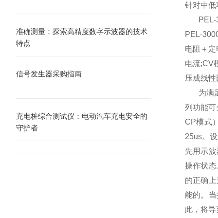
针对
中低
PEL-
准确测量：探索高精度数字示波器的技术
PEL-300
特点
电阻＋定
电流
;CV
信号发生器采购指南
压成线性
为满
列功能可
充电桩综合测试仪：电动汽车充电安全的
CP
模式
守护者
25us
。设
先用示波
操作状态
的正确上
能的。当
此，将导