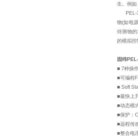
生。例如
PEL-
物
(
如电
待测物的
的模拟控
固纬
PEL
■ 7
种操
■
可编程
F
■ Soft Sta
■
最快上
■
动态模
■
保护：
■
远程传
■
整合电