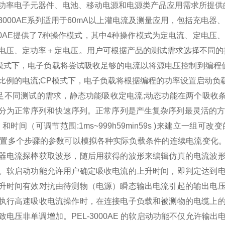
功率电子元器件、电池、移动电源和电源类产品应用需求所提供
3000AE
系列适用于
60mA
以上灌电流及测量应用，包括充电器、
0AE
提供了
7
种操作模式，其中
4
种操作模式为定电流、定电压
电压、定功率＋定电压。用户可根据产品的测试需求选择不同的
模式下，电子负载将尝试吸收足够的电流以将源电压控制到
编程
比例的电流
;CP
模式下，电子负载将根据编程的功率设置启动负
足不同测试的需求，静态功能吸收定电流
;
动态功能在两个吸收
分为正常序列和快速序列。正常序列是产生复杂序列最灵活的
）和时间（可调节范围
:1ms~999h59min59s )
来建立一组可改变
置多个步骤的参数可以模拟各种实际负载条件的连续电流变化
器电流探棒获取波形，随后用获得的波形来编辑仿真的电流波
。
软启动
功能允许用户确定吸收电流的上升时间，即判定达到
升时间有效对抗由待测物（电源）瞬态输出电流引起的输出电
执行高速吸收电流操作时，在连接电子负载和被测物的电缆上
致电压非单调增加。
PEL-3000AE
的
软启动
功能不仅允许输出