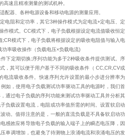
的高速且精准测量的测试机种。
适配器、各种电源设备和移动电源的测量应用。
、定电阻和定功率，其它
3
种操作模式为定电流
+
定电压、定
操作模式。
CC
模式下，电子负载根据设定电流值吸收恒定
值
;CR
模式下，电子负载将根据设定的吸收电阻值与输入电
载功率吸收操作（负载电压
×
负载电流
)
条件下定期切换
;
序列功能为多于
2
种吸收条件提供测试。序
方式，其可以便于用户基于不同的吸收条件（
CC,CR,CV
或
的电流吸收条件。快速序列允许设置的最
小步进
分辨率为
。例如，使用电子负载测试功率驱动工具的电源时，我们首
形，通过电子负载的序列功能来测试功率驱动工具并分析其
电子负载设置电流，电阻或功率值所需的时间。设置
软启动
压波动。值得注意的是，一般的直流负载是不具备
软启动
功
的电感效应将导致电子负载的输入端子上的瞬态电压降，因
电压单调增加，也避免了待测物上浪涌电流和浪涌电压的发