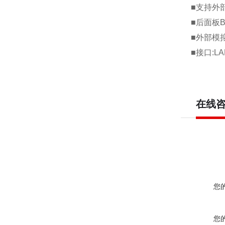
■
支持外
■
后面板
■
外部模
■
接口
:LA
在线
您
您