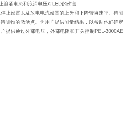
止浪涌电流和浪涌电压对
LED
的伤害。
电停止设置以及放电电流设置的上升和下降转换速率。待测
证待测物的激活点。为用户提供测量结果，以帮助他们确定
用户提供通过外部电压，外部电阻和开关控制
PEL-3000AE
。