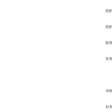
您
您
联
常
详
补