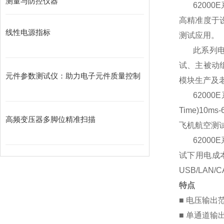
测量与防控仪器
62000E
高精准度于
线性电源指标
测试应用。
此系列
试、主被动
元件参数测试仪：助力电子元件质量控制
模块生产及
62000E
Time)10ms-
高频变压器多脚位精准扫描
飞机航空测
62000E
试下用电成
USB/LAN/C
特点
■
电压输出
■
单通道输