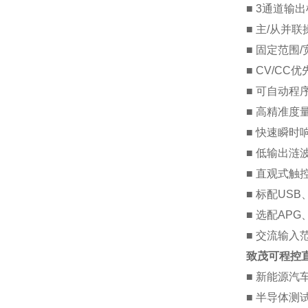
■
3
通道输出
■
主
/
从并联
■
固定范围
/
■
CV/CC
优
■
可自动程
■
高精准度
■
快速瞬时
■
低输出涟
■
直观式触
■
标配
USB
■
选配
APG
■
交流输入
致茂可程控
■
新能源汽
■
半导体测