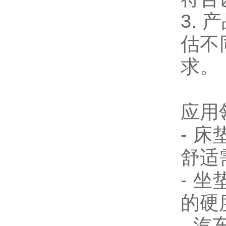
3.
产
估不
求。
应用
-
床
舒适
-
坐
的硬
-
汽