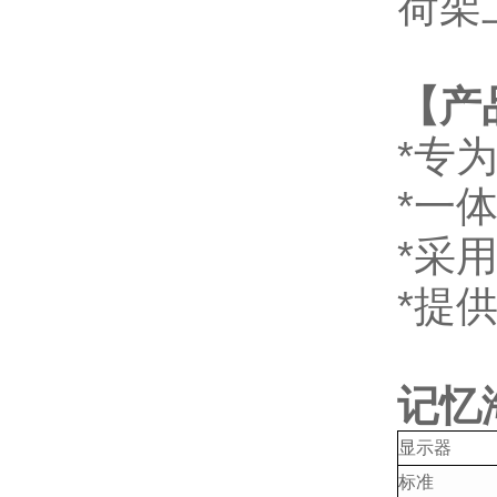
荷架
【产
*
专
*
一
*
采
*
提
记忆
显示器
标准