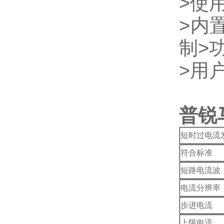
>
使
>
内
制
>
>
用
普锐
短时过电流
符合标准
短路电流波
电流分辨率
步进电流
上限电流