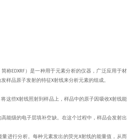
，简称
EDXRF
）是一种用于元素分析的仪器，广泛应用于材
激发样品原子发射的特征
X
射线来分析元素的组成。
。将这些
X
射线照射到样品上，样品中的原子因吸收
X
射线能
的高能级的电子层填补空缺。在这个过程中，样品会发射
出
能量进行分析。每种元素发出的荧光
X
射线的能量值，从而