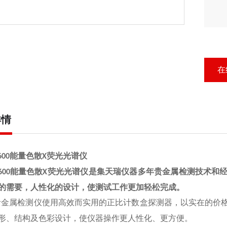
在
详情
600
能量色散
X
荧光光谱仪
⾦
属检测技术和
600
能量色散
X
荧光光谱仪是集天瑞仪器多年贵
的需要，
⼈
性化的设计，使测试
⼯
作更加
轻松完成。
⾦
属检测仪使
⽤⾼
效
⽽
实
⽤
的正
⽐
计数盒探测器，以实在的价
贵
形、结构及
⾊
彩设计，使仪器操作更
⼈
性化、更
⽅
便。