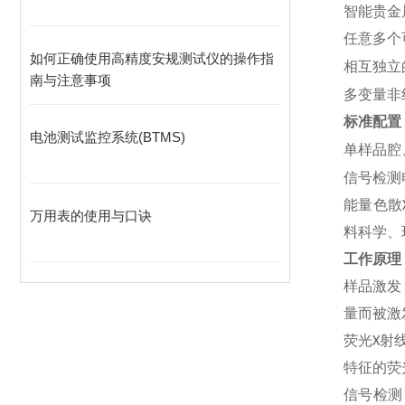
⾦
智能贵
任意多个
如何正确使用高精度安规测试仪的操作指
⽴
相互独
南与注意事项
⾮
多变量
标准配置
电池测试监控系统(BTMS)
单样品腔
信号检测
能量色散
万用表的使用与口诀
料科学、
工作原理
样品激发
量而被激
荧光
X
射
特征
的荧
信号检测