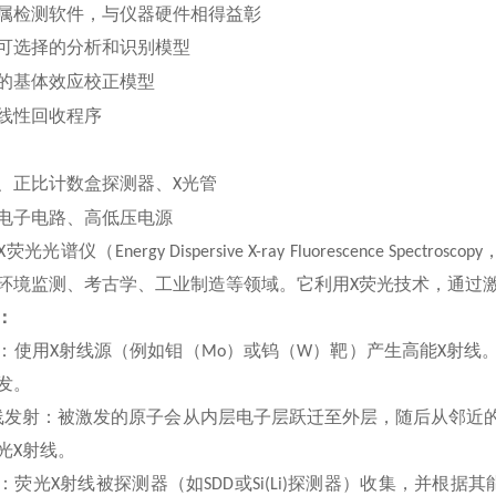
属检测软件，与仪器硬件相得益彰
可选择的分析和识别模型
的基体效应校正模型
线性回收程序
⽐
计数盒探测器、
、正
X
光管
⼦
电路、
⾼
低压电源
电
X
荧光光谱仪（
Energy Dispersive X-ray Fluorescence Spectroscopy
环境监测、考古学、工业制造等领域。它利用
X
荧光技术，通过
：
：使用
X
射线源（例如
钼
（
Mo
）或钨（
W
）靶）产生高能
X
射线
发。
线发射：被激发的原子会从内层电子层跃迁至外层，随后从邻近
光
X
射线。
：荧光
X
射线被探测器（如
SDD
或
Si(Li)
探测器）收集，并根据其