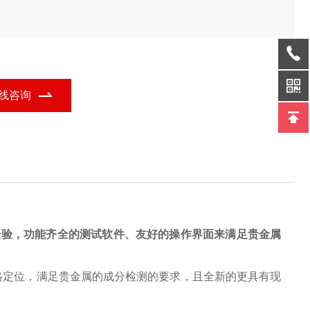
线咨询
经验，功能
⻬
全的测试软件、友好的操作界
⾯
来满
⾜
贵
⾦
属
格定位，满
⾜
贵
⾦
属的成分检测的要求，且全新的更具有现