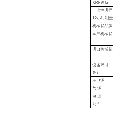
XRF
设备
一次性
进样
12
小时测
机械
臂品牌
国产机械臂
进口机械臂
设备尺寸
高）
主电源
气
源
电
脑
配
件