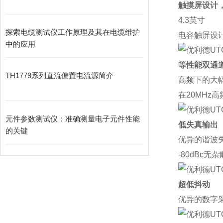
触摸屏设计
4.3
英寸
探索电缆测试仪工作原理及其在电缆维护
电容触屏设
中的应用
等
性能双
通
TH1779系列直流偏置电流源简介
高频下的大
在
20MHz
高
元件参数测试仪：准确测量电子元件性能
低失真输出
的关键
优异的谐波
-80dBc
无杂
超低抖动
优异的数字