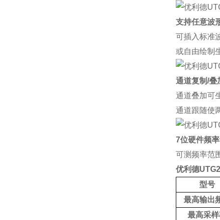
支持任意波
可插入标准
或自由绘制
通道复制
/
叠
通道叠加可
通道跟随使
7
位硬件频率
可测频
率范
优利德
UTG2
型号
最高输出
最高采样