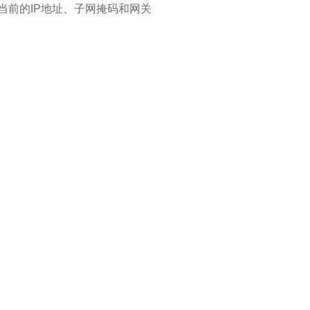
当前的
IP
地址、子网掩码和网关