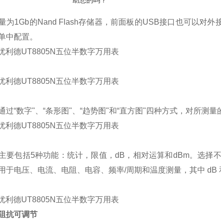
助您的吗？
量为
1Gb
的
Nand
Flash
存储器，前面板的
USB
接口也可以对外
单中配置。
通过
“
数字
"
、
“
条形图
"
、
“
趋势图
"
和
“
直方图
"
四种方式，对所测量
主要包括
5
种功能：统计，限值，
dB
，相对运算和
dBm
。选择
用于电压、电流、电阻、电容、频率
/
周期和温度测量，其中
dB
阻抗可调节