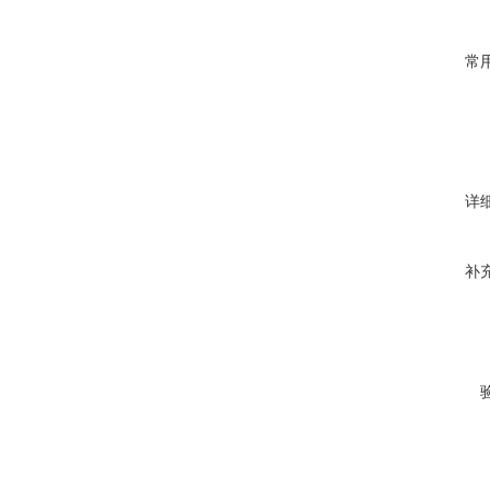
常
详
补