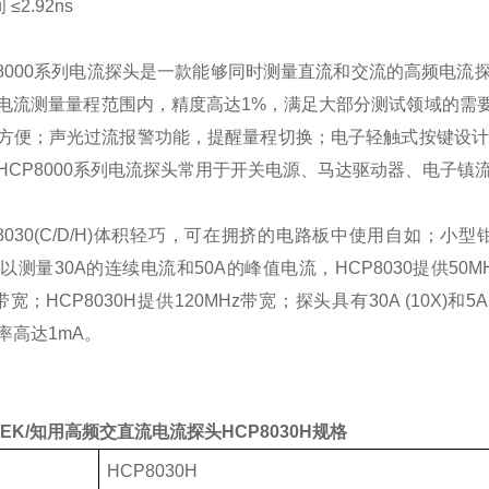
间
≤2.92ns
8000
系列电流探头是一款能够同时测量
直流和
交流的高频电流
电流测量量程范围内，精度高达
1%
，满足大部分测试领域的需
方便；声光过流报警功能，提醒量程切换；电子轻触式按键设
HCP8000
系列电流探头常用于开关电源、马达驱动器、电子镇
030(C/D/H)
体积轻巧，可在拥挤的电路板中使用自如；小型
可以测量
30A
的连续电流和
50A
的峰值电流，
HCP8030
提供
50M
带宽；
HCP8030H
提供
120MHz
带宽；探头具有
30A (10X)
和
5A
率高达
1mA
。
EK/
知用高频交直流电流探头
HCP8030H
规格
HCP8030H