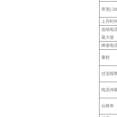
带宽
(-3
上升时
连续电
最大值
峰值电
量程
过流报
电流传
分辨率