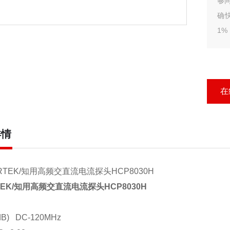
够
确
1
量
换
匹
在
详情
EK/
知用高频交直流电流探头
HCP8030H
3dB) DC-120MHz