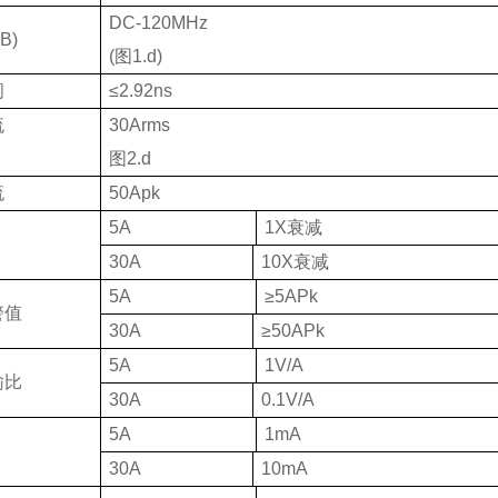
DC-120MHz
dB)
(
图
1.d)
间
≤2.92ns
流
30Arms
图
2.d
流
50Apk
5A
1X
衰减
30A
10X
衰减
5A
≥5APk
警值
30A
≥50APk
5A
1V/A
输比
30A
0.1V/A
5A
1mA
30A
10mA