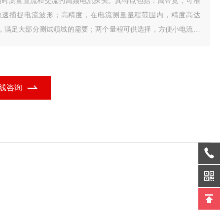
同时测量直流和交流的高频电流探头。其特点包括：高带宽，可准
快速捕捉电流波形；高精度，在电流测量量程范围内，精度高达
%，满足大部分测试领域的需要；两个量程可供选择，方便小电流测
；自动消磁调零功能，使用方便；声光过流报警功能，提醒量程切
；电子轻触式按键设计，使用寿命更长；标准的BNC输出接口，可
配任何厂家示波器。
线咨询