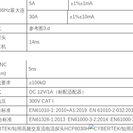
5A
±1%±1mA
66Hz
最大连
30A
±1%±10mA
抗
参考图
3.d
探头
14ns
主机
NC
5ns
1m)
载要求
≥100kΩ
式
DC 12V/1A
（
标配适配器
）
电压
300V CAT I
合标准
EN61010-1
:
2010+A1:2019 EN 61010-2-032:20
合标准
EN61326-1:2013 EN61000-3-2:2014 EN61000-