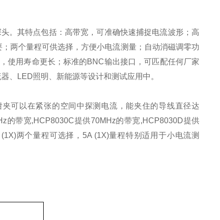
探头。其特点包括：高带宽，可准确快速捕捉电流波形；高
要；两个量程可供选择，方便小电流测量；自动消磁调零功
计，使用寿命更长；标准的
BNC
输出接口，可匹配任何厂家
流器、
LED
照明、新能源等设计和测试应用中。
钳
夹可以
在紧张的空间中探测电流，能夹住的导线直径达
Hz
的带宽
,HCP8030C
提供
70MHz
的带宽
,HCP8030D
提供
 (1X)
两个量程可选择，
5A (1X)
量程特别适用于小电流测