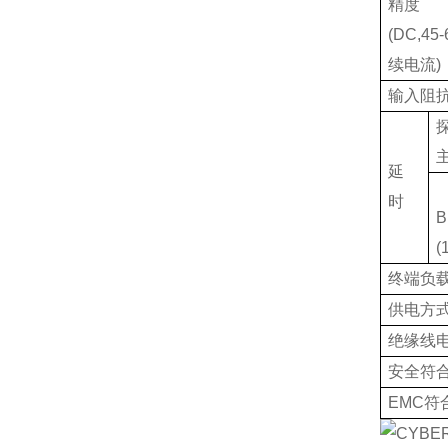
精度
(DC,45-
续电流
)
输入阻
延
时
B
(
终端负
供电方
绝缘线
安全符
EMC
符