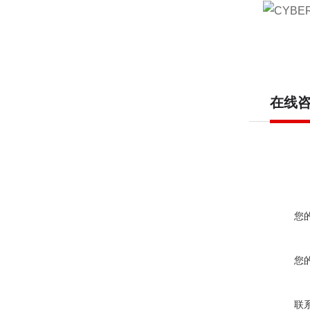
在线
您
您
联