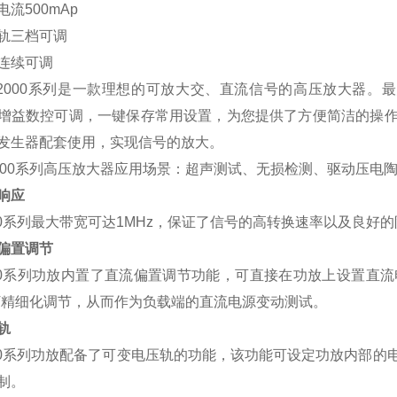
电流
500mAp
轨三档
可调
连续可调
2000
系列是一款理想的可放大交、直流信号的高压放大器。最
增益数控可调，一键保存常用设置，为您提供了方便简洁的操
发生器配套使用，实现信号的放大。
00
系列高压放大器应用场景：超声测试、无损检测、驱动压电
响应
0
系列最大带宽可达
1MHz
，保证了信号的高转换速率以及良好的
偏置调节
0
系列功放内置了直流偏置调节功能，可直接在功放上设置直流
V
精细化调节，从而作为负载端的直流电源变动测试。
轨
0
系列功放配备了可变电压轨的功能，该功能可设定功放内部的
制。