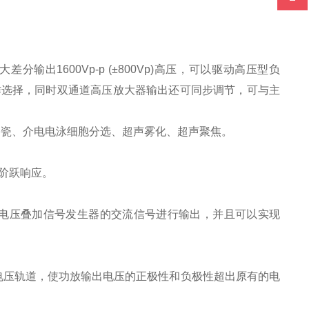
大差分输出
1600Vp-p (±800Vp)
高压，可以驱动高压型负
作选择，同时双通道高压放大器输出还可同步调节，可与主
陶瓷、介电电泳细胞分选、超声雾化、超声聚焦。
阶跃响应。
电压叠加信号发生器的交流信号进行输出，并且可以实现
电压轨道，使功放输出电压的正极性和负极性超出原有的电