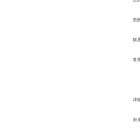
您
联
常
详
补