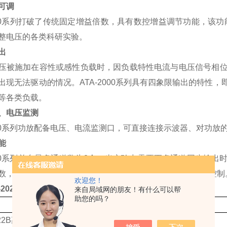
可调
0
系列打破了传统固定增益倍数，
具有
数控增益调节功能，该功
整电压的各类科研实验。
出
压被施加在容性或感性负载时，因负载特性电流与电压信号相
出现无法驱动的情况。
ATA-2000
系列具有四象限输出的特性，
等各类负载。
、电压监测
0
系列功放配备电压、电流监测口，可直接连接示波器、对功放
能
0
系列单台最多通道数为
2
个，当实验中需要更多通道同步输出
数，
级连的
从机可同步做变化。断开连接，还能够实现独立控制
欢迎您！
2022B ATA-2048
系列高压放大器
指标
来自局域网的朋友！有什么可以帮
助您的吗？
带宽
电压
22B
高压放大