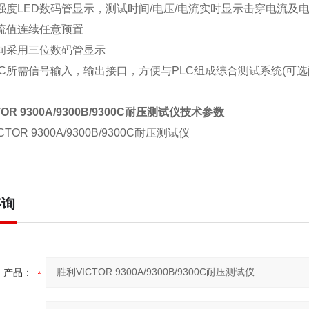
强度
LED
数码管显示，测试时间
/
电压
/
电流实时显示击穿电流及
流值连续任意预置
间采用三位数码管显示
C
所需信号输入，输出接口，方便与
PLC
组成综合测试系统
(
可选
TOR 9300A/9300B/9300C
耐压测试仪
技术参数
咨询
产品：