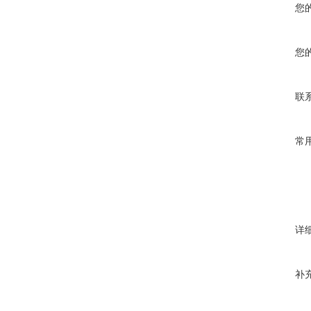
您
您
联
常
详
补