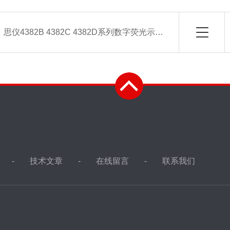
：
思仪4382B 4382C 4382D系列数字荧光示波器
技术文章
在线留言
联系我们