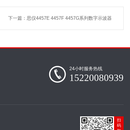
下一篇：
思仪4457E 4457F 4457G系列数字示波器
24小时服务热线
15220080939
扫
码