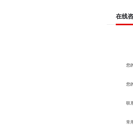
在线
您
您
联
常