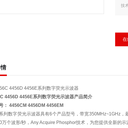
技
在
详情
C 4456D 4456E
系列数字荧光示波器
产品简介
号：
4456CM
4456DM
4456EM
系列数字荧光示波器具有
6
个产品型号，带宽
350MHz~1GHz
，
0
万个波形
/
秒，
Any Acquire Phosphor
技术，为您提供全新的示