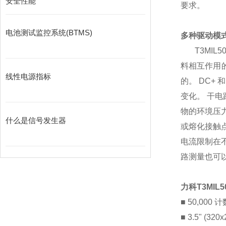
安全性能
要求
。
电池测试监控系统(BTMS)
多种驱动模
T3MIL5
料相互作用
线性电源指标
的。
DC+
和
变化。
干电
物的环境压
什么是信号发生器
或熔化接触
电流限制在
路测量也可
力科
T3MIL5
■ 50,000
计
■ 3.5
"
(320x