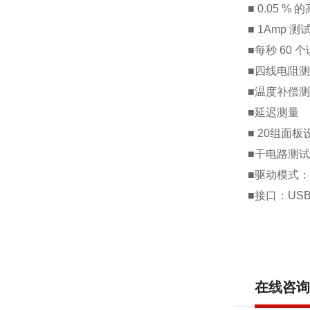
■ 0.05 %
的
■ 1Amp
测
■
每秒
60
个
■
四线电阻测
■
温度补偿测
■
延迟测量
■ 20
组面板
■
干电路测试
■
驱动模式：
■
接口：
USB
在线咨询