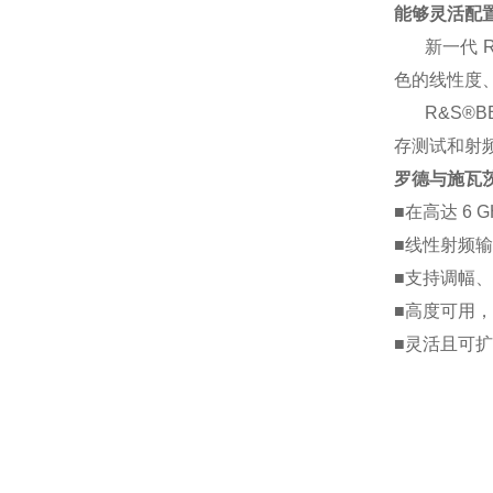
能够灵活配
新一代
R
色的线性度
R&S®B
存测试和射
罗德与施瓦
■
在高达
6 G
■
线性射频输
■
支持调幅、
■
高度可用，
■
灵活且可扩