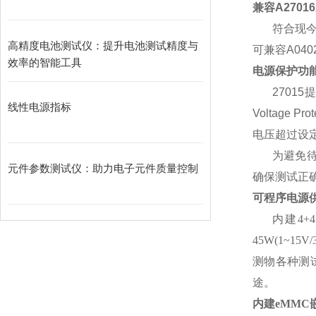
兼容
A27016
符合现
高精度电池测试仪：提升电池测试精度与
可兼容
A040
效率的智能工具
电源保护功
27015
线性电源指标
Voltage Prot
电压超过设
为避免
元件参数测试仪：助力电子元件质量控制
确保测试正
可程序电源
内建
4+4
45W(1~15V/
测物各种测
途。
内建
eMMC