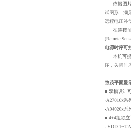
依据图
试图形，满
远程电压补
在连接
(Remote Sens
电源时序可
本机可
序，关闭时
致茂平面
显
■
双
槽设计
-A27016x
系
-A04020x
系
■ 4+4
组独立
- VDD 1~15V