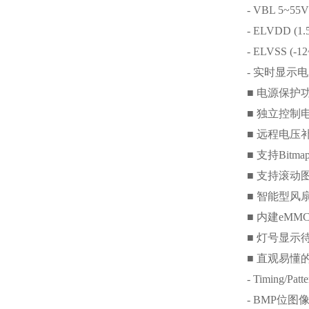
- VBL 5~55V
- ELVDD (1.
- ELVSS (-1
-
实时显示电
■
电源保护
■
独立控制
■
远程电压
■
支持
Bitma
■
支持滚动
■
智能型风
■
内建
eMM
■
灯号显示
■
直观易懂
- Timing/Pat
- BMP
位图